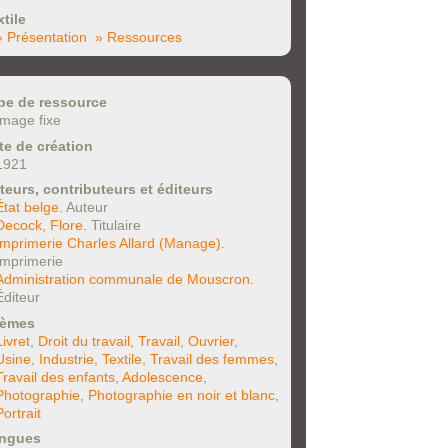
xtile
» Présentation
» Ressources
pe de ressource
Image fixe
te de création
1921
teurs, contributeurs et éditeurs
État belge
. Auteur
Decock, Flore
. Titulaire
Imprimerie Charles Allard (Manage)
.
Imprimerie
Administration communale de Mouscron
.
Éditeur
èmes
Livret
,
Droit du travail
,
Travail
,
Ouvrier
,
Usine
,
Industrie
,
Textile
,
Travail des femmes
,
Travail des enfants
,
Adolescence
,
Photographie
,
Photographie en noir et blanc
,
Portrait
ngues