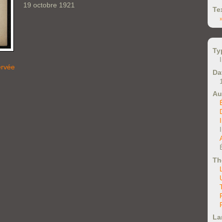
19 octobre 1921
Te
Ty
ervée
Da
Au
Th
La