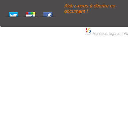
Aidez-nous à décrire ce
document !
Mentions légales
|
Pl