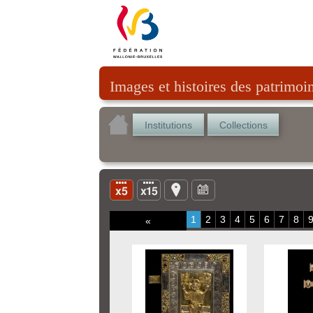
Images et histoires des patrimoi
Institutions
Collections
1
2
3
4
5
6
7
8
«