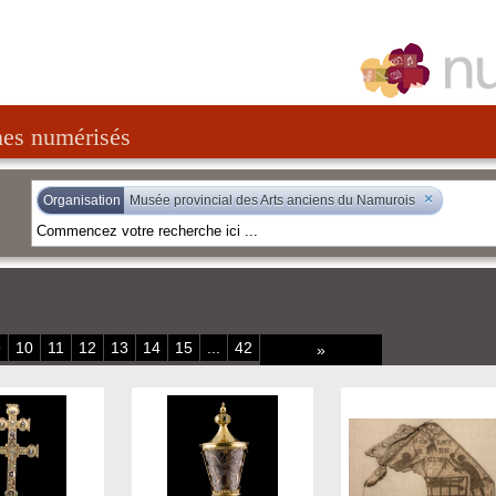
nes numérisés
×
Organisation
Musée provincial des Arts anciens du Namurois
9
10
11
12
13
14
15
...
42
»