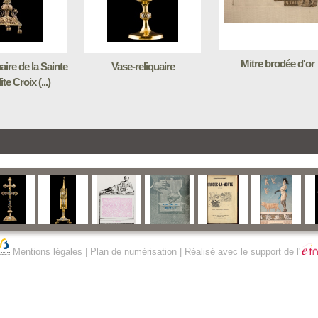
Mitre brodée d'or
aire de la Sainte
Vase-reliquaire
te Croix (...)
Mentions légales
|
Plan de numérisation
| Réalisé avec le support de l'