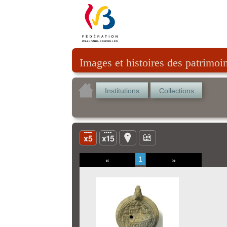
Images et histoires des patrimoi
Institutions
Collections
1
«
»