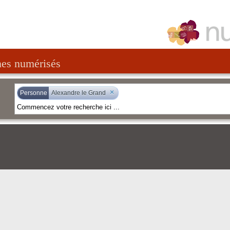
nes numérisés
×
Personne
Alexandre le Grand