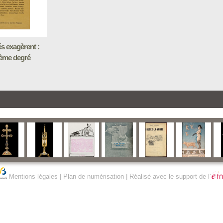
s exagèrent :
ème degré
Mentions légales
|
Plan de numérisation
| Réalisé avec le support de l'