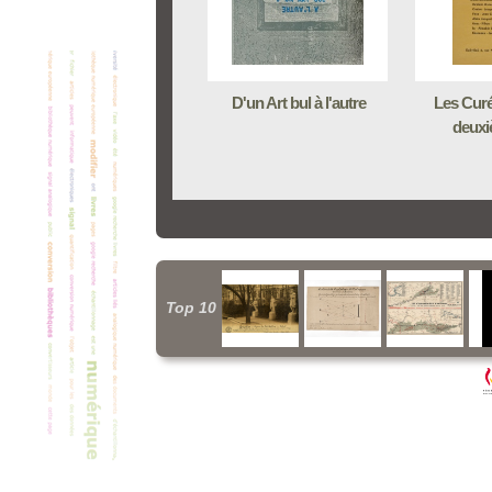
D'un Art bul à l'autre
Les Curé
deuxi
Top 10