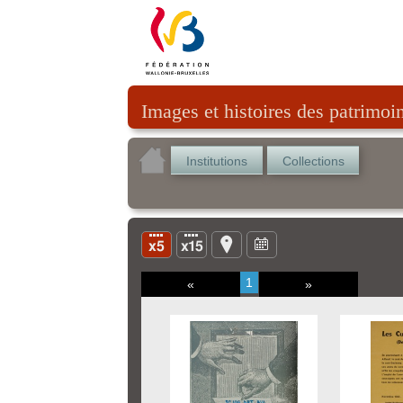
Images et histoires des patrimoi
Institutions
Collections
1
«
»