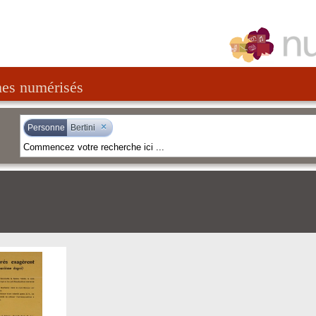
nes numérisés
×
Personne
Bertini