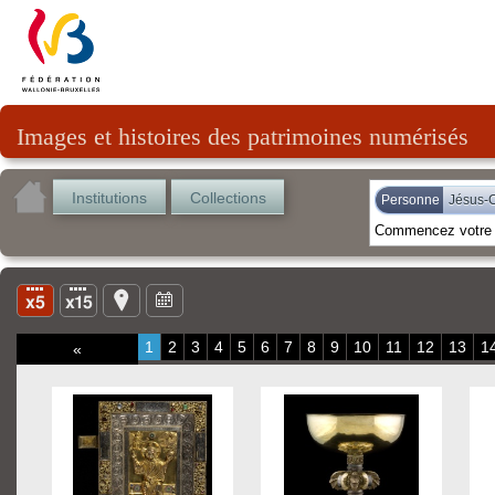
Images et histoires des patrimoines numérisés
Institutions
Collections
Personne
Jésus-C
1
2
3
4
5
6
7
8
9
10
11
12
13
1
«