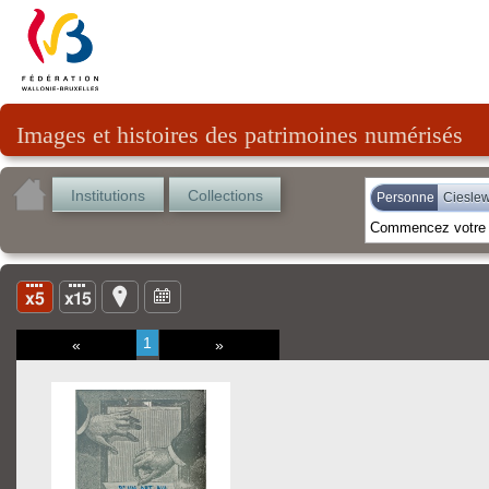
Images et histoires des patrimoines numérisés
Institutions
Collections
Personne
Ciesle
1
«
»