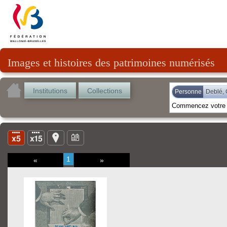
Images et histoires des patrimoines numérisés
Institutions
Collections
Personne
Deblé, 
1
«
»