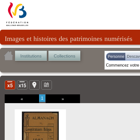
Images et histoires des patrimoines numérisés
Institutions
Collections
Personne
Descav
1
«
»