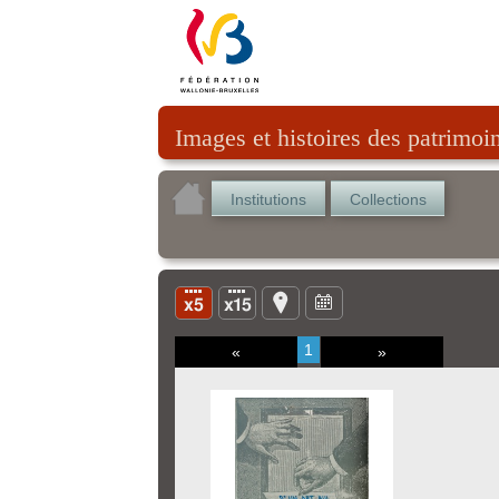
Images et histoires des patrimoi
Institutions
Collections
1
«
»