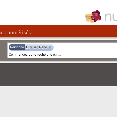
nes numérisés
×
Personne
Duvillier, René