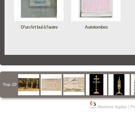
D'un Art bul à l'autre
Autotombes
Top 10
Mentions légales
|
Pl