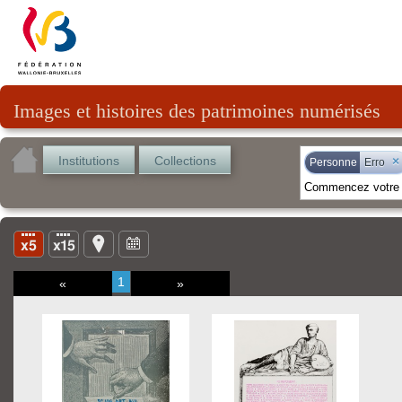
Images et histoires des patrimoines numérisés
Institutions
Collections
×
Personne
Erro
1
«
»