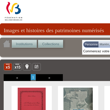
Images et histoires des patrimoines numérisés
Institutions
Collections
Personne
Mariën,
1
«
»