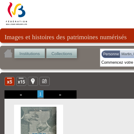
Images et histoires des patrimoines numérisés
Institutions
Collections
Personne
Martin,
1
«
»