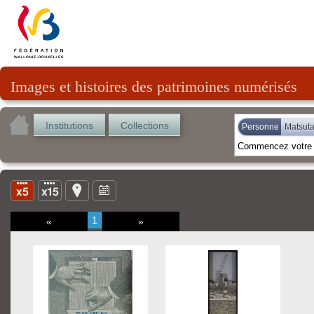
Images et histoires des patrimoines numérisés
Institutions
Collections
Personne
Matsuta
1
«
»