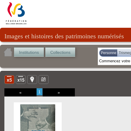
Images et histoires des patrimoines numérisés
Institutions
Collections
Personne
Trismeg
1
«
»