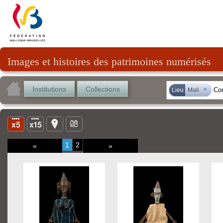
Images et histoires des patrimoines numérisés
Institutions
Collections
×
Lieu
Mali
1
2
«
»