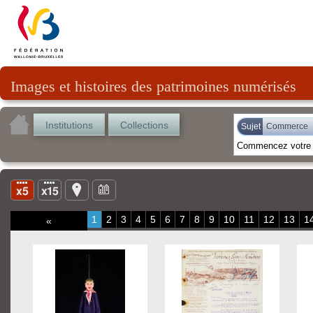
Images et histoires des patrimoines numérisés
Institutions
Collections
Sujet
Commerce
1
2
3
4
5
6
7
8
9
10
11
12
13
1
«