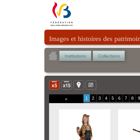
Images et histoires des patrimoi
Institutions
Collections
1
2
3
4
5
6
7
8
«