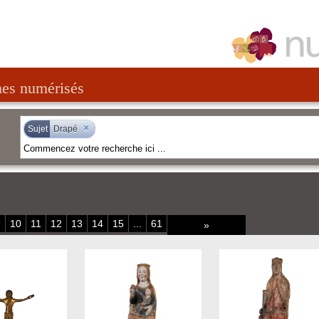
nes numérisés
×
Sujet
Drapé
9
10
11
12
13
14
15
...
61
»