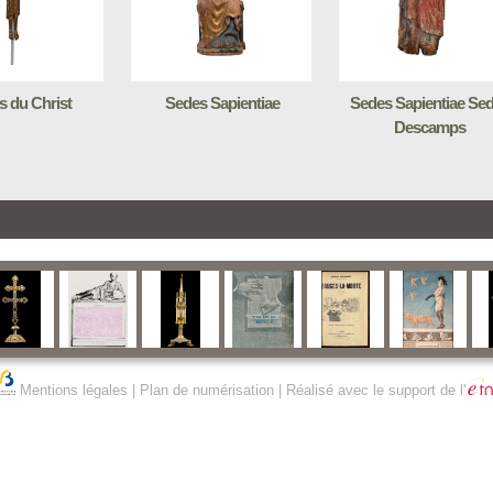
 du Christ
Sedes Sapientiae
Sedes Sapientiae Se
Descamps
Mentions légales
|
Plan de numérisation
| Réalisé avec le support de l'