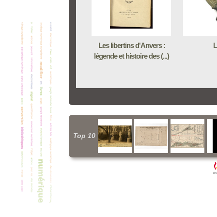
Les libertins d'Anvers :
L
légende et histoire des (...)
Top 10