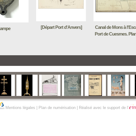
[Départ Port d'Anvers]
Canal de Mons à l'Esc
ampe
Port de Cuesmes. Plan (
Mentions légales
|
Plan de numérisation
| Réalisé avec le support de l'