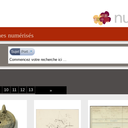
nes numérisés
×
Sujet
Port
9
10
11
12
13
»