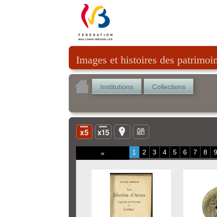
Images et histoires des patrimoi
Institutions
Collections
1
2
3
4
5
6
7
8
«