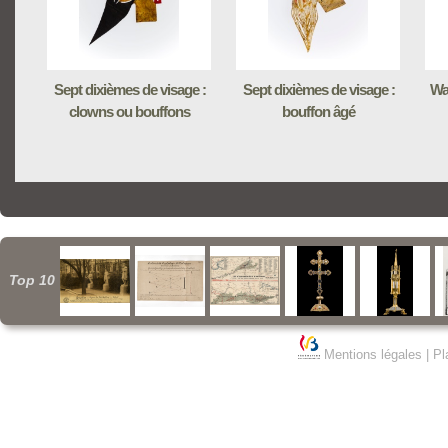
Sept dixièmes de visage :
Sept dixièmes de visage :
Wa
clowns ou bouffons
bouffon âgé
Top 10
Mentions légales
|
Pl