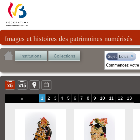
Images et histoires des patrimoines numérisés
Institutions
Collections
×
Sujet
Lotus
1
2
3
4
5
6
7
8
9
10
11
12
13
«