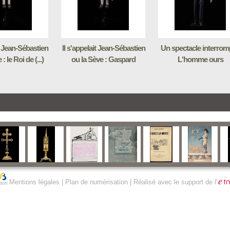
it Jean-Sébastien
Il s'appelait Jean-Sébastien
Un spectacle interrom
: le Roi de (...)
ou la Sève : Gaspard
L'homme ours
Mentions légales
|
Plan de numérisation
| Réalisé avec le support de l'