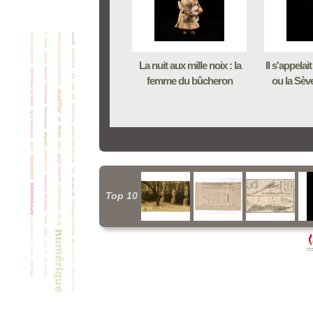
La nuit aux mille noix : la
Il s'appela
femme du bûcheron
ou la Sève 
Top 10