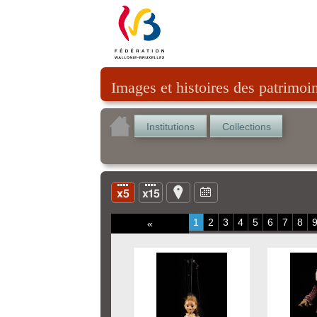
Images et histoires des patrimoi
Institutions
Collections
1
2
3
4
5
6
7
8
«