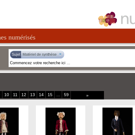
nes numérisés
×
Sujet
Matériel de synthèse
9
10
11
12
13
14
15
...
59
»