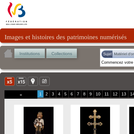
Images et histoires des patrimoines numérisés
Institutions
Collections
Sujet
Matériel d'o
1
2
3
4
5
6
7
8
9
10
11
12
13
1
«