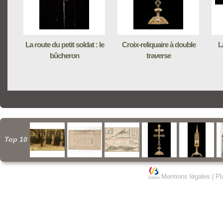
La route du petit soldat : le
Croix-reliquaire à double
L
bûcheron
traverse
Top 10
Mentions légales
|
Pl