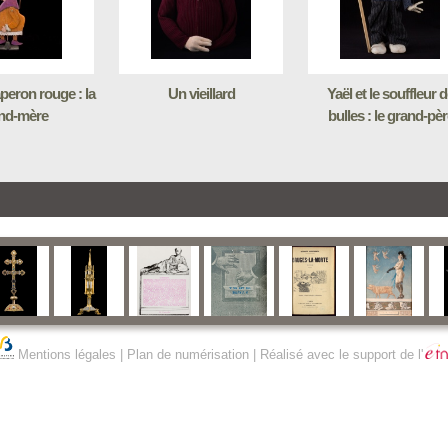
aperon rouge : la
Un vieillard
Yaël et le souffleur 
nd-mère
bulles : le grand-pèr
Mentions légales
|
Plan de numérisation
| Réalisé avec le support de l'