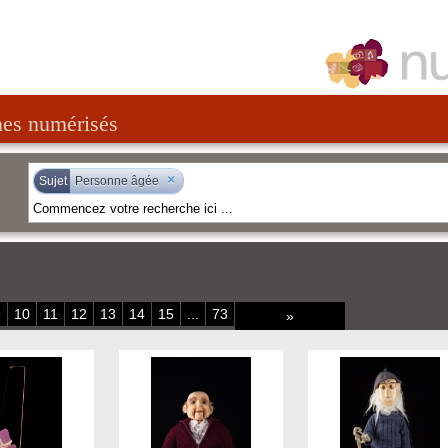
nes numérisés
×
Sujet
Personne âgée
9
10
11
12
13
14
15
...
73
»