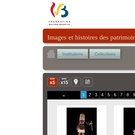
Images et histoires des patrimoi
Institutions
Collections
1
2
3
4
5
6
7
8
«