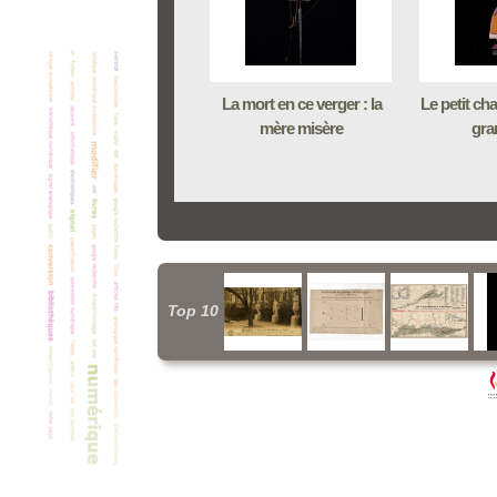
La mort en ce verger : la
Le petit ch
mère misère
gra
Top 10