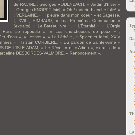
Li
de RACINE ; Georges RODENBACH, « Jardin d’hiver »
; Georges KNOPFF [sic], « Oh ! mourir, blanche folie! »
; VERLAINE, « Il pleure dans mon coeur » et Sagesse,
I, XVII ; RIMBAUD, « Les Premières Communion »
Ty
(extraits), « Le Bateau ivre », « L’Éternité », « L’Orgie
« Paris se repeuple », « Les chercheuses de poux » ;
t d’eau », « Lesbos », « Le Léthé », « Spleen et Idéal, XXIV
Da
nées » ; Tristan CORBIERE, « Du pardon de Sainte-Anne »
RS DE L’ISLE-ADAM, « Le Réveil » et « Adieu », extraits de «
Au
 Marceline DESBORDES-VALMORE, « Renoncement ».
Th
La