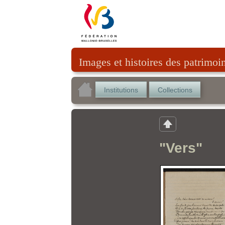
Images et histoires des patrimoi
Institutions
Collections
"Vers"