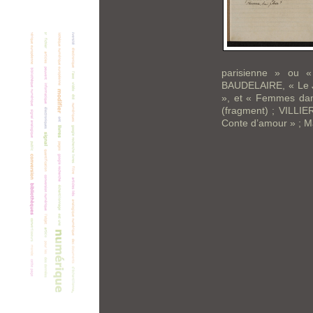
parisienne » ou 
BAUDELAIRE, « Le Je
», et « Femmes dam
(fragment) ; VILLIE
Conte d’amour » ;