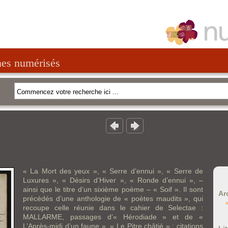
nes numérisés
« La Mort des yeux », « Serre d’ennui », « Serre de
Luxures », « Désirs d’Hiver », « Ronde d’ennui », –
ainsi que le titre d’un sixième poème – « Soif ». Il sont
Ar
précédés d’une anthologie de « poètes maudits », qui
recoupe celle réunie dans le cahier de Selectae :
MALLARME, passages d’« Hérodiade » et de «
L’Après-midi d’un faune », « Le Pitre châtié » ; citations