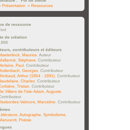
ttérature : "Fin de siècle"
» Présentation
» Ressources
pe de ressource
Text
te de création
1888
teurs, contributeurs et éditeurs
Maeterlinck, Maurice
. Auteur
Mallarmé, Stéphane
. Contributeur
Verlaine, Paul
. Contributeur
Rodenbach, Georges
. Contributeur
Rimbaud, Arthur (1854 - 1891)
. Contributeur
Baudelaire, Charles
. Contributeur
Corbière, Tristan
. Contributeur
De Villiers de l'Isle-Adam, Auguste
.
Contributeur
Desbordes-Valmore, Marceline
. Contributeur
èmes
Littérature
,
Autographe
,
Symbolisme
,
Manuscrit
,
Poésie
ngues