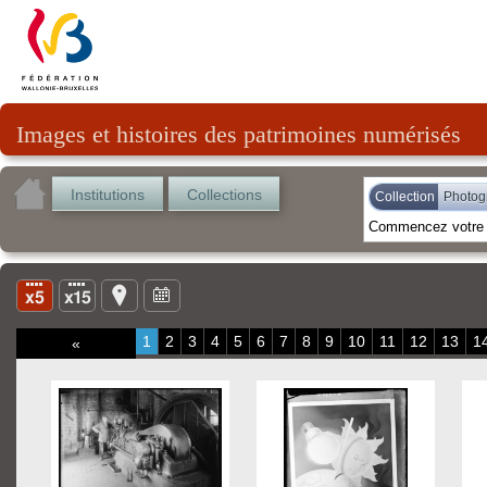
Images et histoires des patrimoines numérisés
Institutions
Collections
Collection
Photog
1
2
3
4
5
6
7
8
9
10
11
12
13
1
«