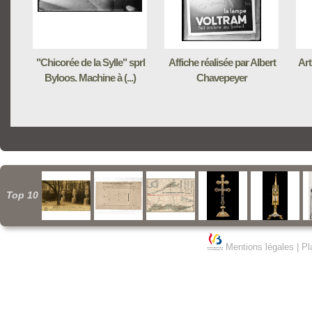
"Chicorée de la Sylle" sprl
Affiche réalisée par Albert
Art
Byloos. Machine à (...)
Chavepeyer
Top 10
Mentions légales
|
Pl