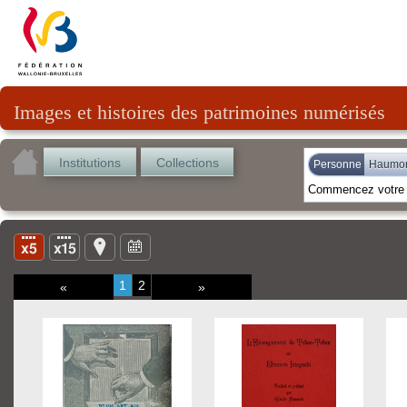
Images et histoires des patrimoines numérisés
Institutions
Collections
Personne
Haumon
1
2
«
»