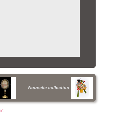
Nouvelle collection