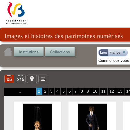
Images et histoires des patrimoines numérisés
Institutions
Collections
×
Lieu
France
1
2
3
4
5
6
7
8
9
10
11
12
13
1
«