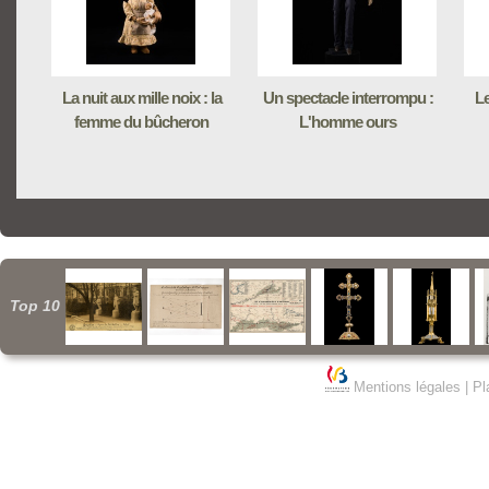
La nuit aux mille noix : la
Un spectacle interrompu :
Le
femme du bûcheron
L'homme ours
Top 10
Mentions légales
|
Pl