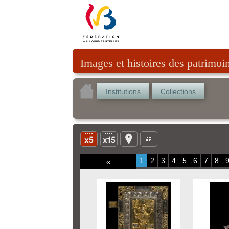
Images et histoires des patrimoi
Institutions
Collections
1
2
3
4
5
6
7
8
«