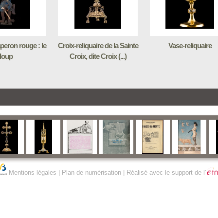
aperon rouge : le
Croix-reliquaire de la Sainte
Vase-reliquaire
loup
Croix, dite Croix (...)
Mentions légales
|
Plan de numérisation
| Réalisé avec le support de l'