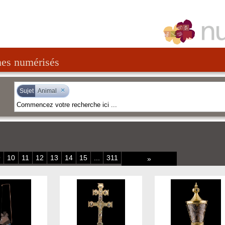
nes numérisés
×
Sujet
Animal
9
10
11
12
13
14
15
...
311
»