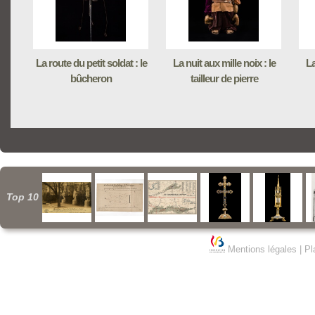
La route du petit soldat : le
La nuit aux mille noix : le
La
bûcheron
tailleur de pierre
Top 10
Mentions légales
|
Pl