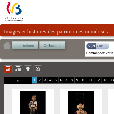
Images et histoires des patrimoines numérisés
Institutions
Collections
×
Sujet
Cuir
1
2
3
4
5
6
7
8
9
10
11
12
13
1
«