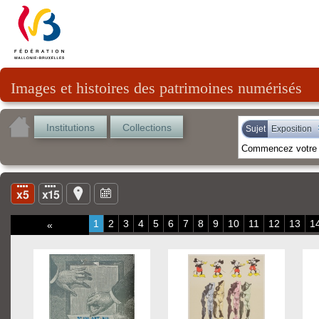
Images et histoires des patrimoines numérisés
Institutions
Collections
Sujet
Exposition
1
2
3
4
5
6
7
8
9
10
11
12
13
1
«