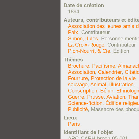
Date de création
1894
Auteurs, contributeurs et édit
Association des jeunes amis d
Paix
. Contributeur
Simon, Jules
. Personne menti
La Croix-Rouge
. Contributeur
Plon-Nourrit & Cie
. Édition
Thèmes
Brochure
,
Pacifisme
,
Almanac
Association
,
Calendrier
,
Citati
Fourrure
,
Protection de la vie
sauvage
,
Animal
,
Illustration
,
Conscription
,
Bénin
,
Ethnologi
Guerre
,
Prusse
,
Aviation
,
Thaï
Science-fiction
,
Édifice religie
Publicité
, Massacre des phoq
Lieux
Paris
Identifiant de l'objet
ARC-CARH-broch-05-001