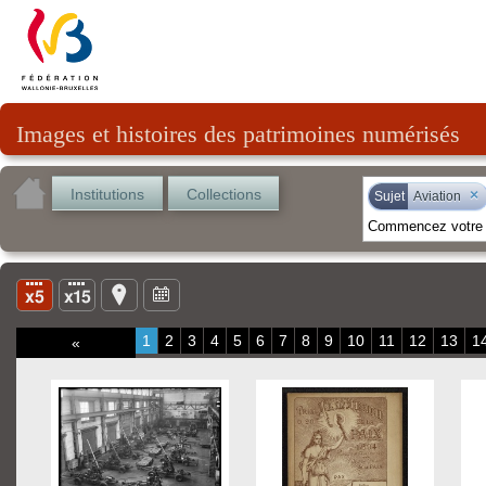
Images et histoires des patrimoines numérisés
Institutions
Collections
×
Sujet
Aviation
1
2
3
4
5
6
7
8
9
10
11
12
13
1
«