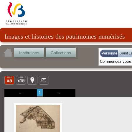
Images et histoires des patrimoines numérisés
Institutions
Collections
Personne
Saint L
1
«
»