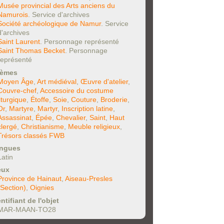
Musée provincial des Arts anciens du
Namurois
. Service d'archives
Société archéologique de Namur
. Service
d'archives
Saint Laurent
. Personnage représenté
Saint Thomas Becket
. Personnage
représenté
èmes
Moyen Âge
,
Art médiéval
,
Œuvre d'atelier
,
Couvre-chef
,
Accessoire du costume
liturgique
,
Étoffe
,
Soie
,
Couture
,
Broderie
,
Or
,
Martyre
,
Martyr
,
Inscription latine
,
Assassinat
,
Épée
,
Chevalier
,
Saint
,
Haut
clergé
,
Christianisme
,
Meuble religieux
,
Trésors classés FWB
ngues
Latin
eux
Province de Hainaut
,
Aiseau-Presles
(Section)
,
Oignies
ntifiant de l'objet
MAR-MAAN-TO28