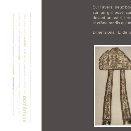
Sur l’avers, deux bo
sur un gril posé su
devant un autel, ter
le crâne tandis qu’u
Dimensions : L. de l