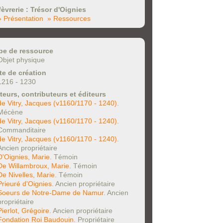
fèvrerie : Trésor d'Oignies
» Présentation
» Ressources
pe de ressource
Objet physique
te de création
1216 - 1230
teurs, contributeurs et éditeurs
de Vitry, Jacques (v1160/1170 - 1240)
.
Mécène
de Vitry, Jacques (v1160/1170 - 1240)
.
Commanditaire
de Vitry, Jacques (v1160/1170 - 1240)
.
Ancien propriétaire
D'Oignies, Marie
. Témoin
De Willambroux, Marie
. Témoin
De Nivelles, Marie
. Témoin
Prieuré d'Oignies
. Ancien propriétaire
Soeurs de Notre-Dame de Namur
. Ancien
propriétaire
Pierlot, Grégoire
. Ancien propriétaire
Fondation Roi Baudouin
. Propriétaire