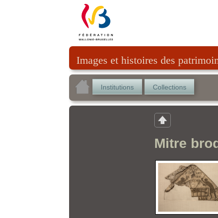
Images et histoires des patrimoi
Institutions
Collections
Mitre bro