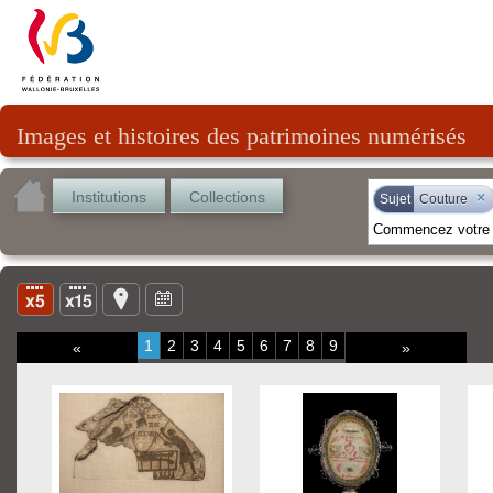
Images et histoires des patrimoines numérisés
Institutions
Collections
×
Sujet
Couture
1
2
3
4
5
6
7
8
9
«
»