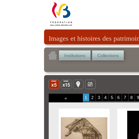
Images et histoires des patrimoi
Institutions
Collections
1
2
3
4
5
6
7
8
«