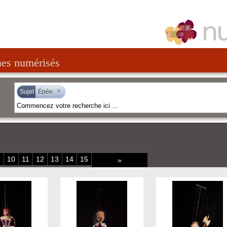
nes numérisés
×
Sujet
Épée
9
10
11
12
13
14
15
»