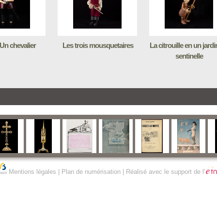
 Un chevalier
Les trois mousquetaires
La citrouille en un jardin
sentinelle
Mentions légales
|
Plan de numérisation
| Réalisé avec le support de l'