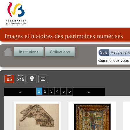
Images et histoires des patrimoines numérisés
Institutions
Collections
Sujet
Meuble reli
1
2
3
4
5
6
«
»