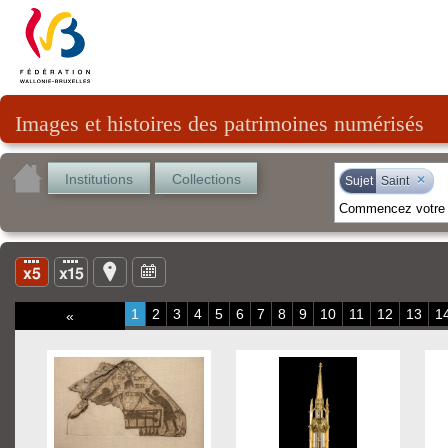
Images et histoires des patrimoines numérisés
Institutions
Collections
×
Sujet
Saint
1
2
3
4
5
6
7
8
9
10
11
12
13
1
«