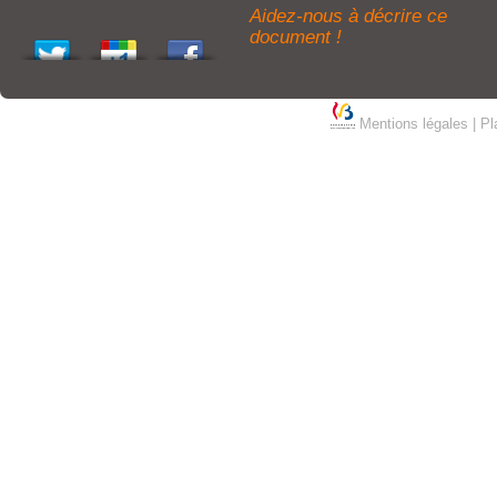
Aidez-nous à décrire ce
document !
Mentions légales
|
Pl